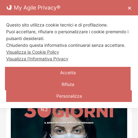
Skip
My Agile Privacy®
✕
to
content
Toggl
Questo sito utilizza cookie tecnici e di profilazione.
Navig
ORGANO UFFICIALE DI INFORMAZIONE
Puoi accettare, rifiutare o personalizzare i cookie premendo i
VETERINARIA di
FNOVI
ed
ENPAV
Home Page
pulsanti desiderati.
Chiudendo questa informativa continuerai senza accettare.
Visualizza la Cookie Policy
Archivio
Visualizza l'Informativa Privacy
Redazione
»
»
HOME
ARCHIVIO
APRILE 2020
Accetta
Contatti
Rifiuta
Personalizza