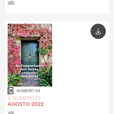
VAI
NUMERO 04
IL NUMERO DI
AGOSTO 2022
VAI