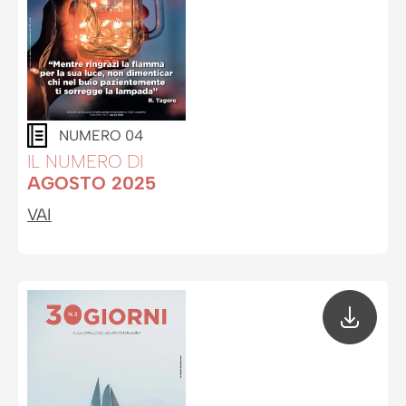
NUMERO 04
IL NUMERO DI
AGOSTO 2025
VAI