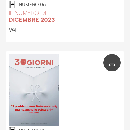
NUMERO 06
IL NUMERO DI
DICEMBRE 2023
VAI