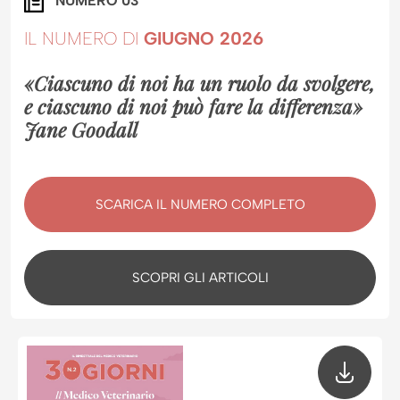
NUMERO 03
IL NUMERO DI
GIUGNO 2026
«
Ciascuno di noi ha un ruolo da svolgere,
e ciascuno di noi può fare la differenza
»
Jane Goodall
SCARICA IL NUMERO COMPLETO
SCOPRI GLI ARTICOLI