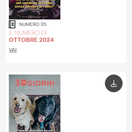
NUMERO 05
IL NUMERO DI
OTTOBRE 2024
VAI