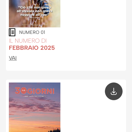
NUMERO 01
IL NUMERO DI
FEBBRAIO 2025
VAI