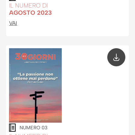
IL NUMERO DI
AGOSTO 2023
VAI
NUMERO 03