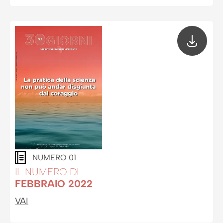
NUMERO 01
IL NUMERO DI
FEBBRAIO 2022
VAI