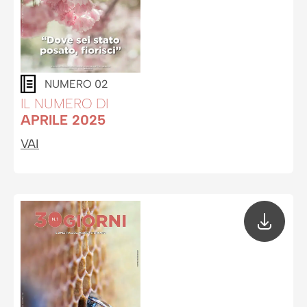
NUMERO 02
IL NUMERO DI
APRILE 2025
VAI