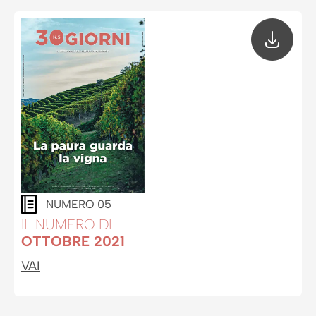
NUMERO 05
IL NUMERO DI
OTTOBRE 2021
VAI