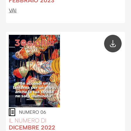
FEBBRAIO 2023
VAI
NUMERO 06
IL NUMERO DI
DICEMBRE 2022