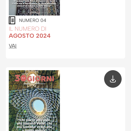
NUMERO 04
IL NUMERO DI
AGOSTO 2024
VAI