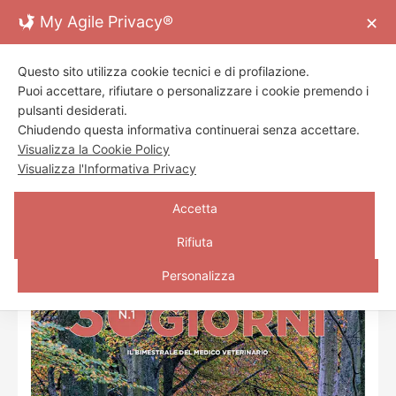
Skip
My Agile Privacy®
✕
to
content
Toggl
Questo sito utilizza cookie tecnici e di profilazione.
Navig
ORGANO UFFICIALE DI INFORMAZIONE
Puoi accettare, rifiutare o personalizzare i cookie premendo i
VETERINARIA di
FNOVI
ed
ENPAV
Home Page
pulsanti desiderati.
Chiudendo questa informativa continuerai senza accettare.
Visualizza la Cookie Policy
Archivio
Visualizza l'Informativa Privacy
Redazione
»
»
HOME
ARCHIVIO
FEBBRAIO 2024
Accetta
Contatti
Rifiuta
Personalizza