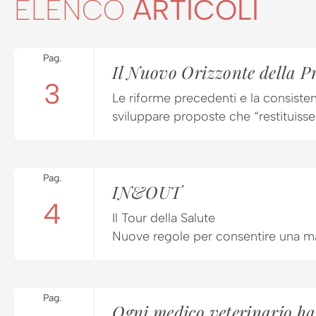
ELENCO
ARTICOLI
Pag.
Il Nuovo Orizzonte della P
3
Le riforme precedenti e la consisten
sviluppare proposte che “restituisser
Pag.
IN&OUT
4
Il Tour della Salute
Nuove regole per consentire una macel
Pag.
Ogni medico veterinario ha 