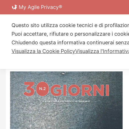
Skip
My Agile Privacy®
to
content
Questo sito utilizza cookie tecnici e di profilazi
ORGANO UFFICIALE DI INFORMAZIONE
Puoi accettare, rifiutare o personalizzare i cook
VETERINARIA di
FNOVI
ed
ENPAV
Chiudendo questa informativa continuerai senz
»
»
HOME
ARCHIVIO
APRILE 2024
Visualizza la Cookie Policy
Visualizza l'Informati