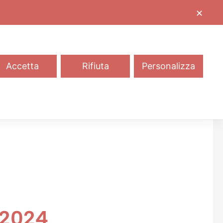
✕
REDAZIONE
CONTATTI
Accetta
Rifiuta
Personalizza
 2024