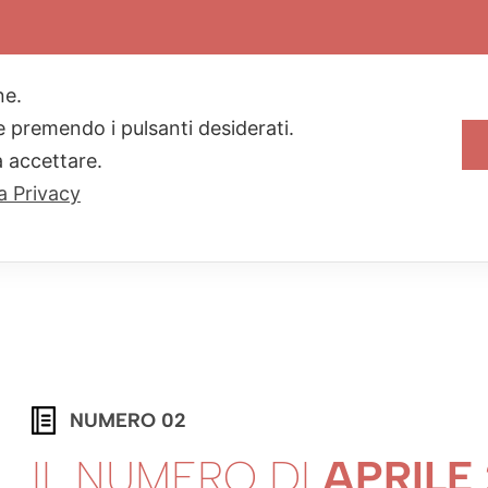
HOME PAGE
ARCHIVIO
one.
ie premendo i pulsanti desiderati.
a accettare.
va Privacy
NUMERO 02
IL NUMERO DI
APRILE