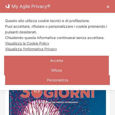
Skip
My Agile Privacy®
✕
to
content
Toggl
Questo sito utilizza cookie tecnici e di profilazione.
Navig
ORGANO UFFICIALE DI INFORMAZIONE
Puoi accettare, rifiutare o personalizzare i cookie premendo i
VETERINARIA di
FNOVI
ed
ENPAV
Home Page
pulsanti desiderati.
Chiudendo questa informativa continuerai senza accettare.
Visualizza la Cookie Policy
Archivio
Visualizza l'Informativa Privacy
Redazione
»
»
HOME
ARCHIVIO
GIUGNO 2021
Accetta
Contatti
Rifiuta
Personalizza